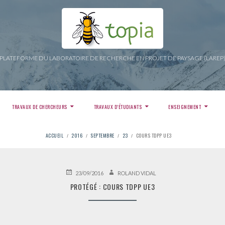
PLATEFORME DU LABORATOIRE DE RECHERCHE EN PROJET DE PAYSAGE (LAREP
TRAVAUX DE CHERCHEURS
TRAVAUX D’ÉTUDIANTS
ENSEIGNEMENT
ACCUEIL
2016
SEPTEMBRE
23
COURS TDPP UE3
PUBLIÉ
AUTEUR
23/09/2016
ROLAND VIDAL
LE
PROTÉGÉ : COURS TDPP UE3