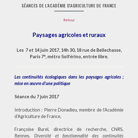
LE
SÉANCES
SÉANCES DE L'ACADÉMIE D'AGRICULTURE DE FRANCE
DE
L'ACADÉMI
D'AGRICU
Retour
DE
FRANCE
Paysages agricoles et ruraux
Les 7 et 14 juin 2017, 14h 30, 18 rue de Bellechasse,
e
Paris 7
, métro Solférino, entrée libre
.
Les continuités écologiques dans les paysages agricoles ;
mise en œuvre d’une politique
Séance du 7 juin 201
7
Introduction : Pierre Donadieu, membre de l’Académie
d’Agriculture de France,
Françoise Burel, directrice de recherche, CNRS,
Rennes,
Diversité et fonctionnalité des continuités