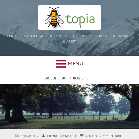
Aller
au
contenu
PLATEFORME DU LABORATOIRE DE RECHERCHE EN PROJET DE PAYSAGE
(LAREP)
MENU
FIL
ACCUEIL
2017
MARS
18
D'ARIANE
PUBLIÉ
AUTEUR
SUR
18/03/2017
PIERRE DONADIEU
AUCUN COMMENTAIRE