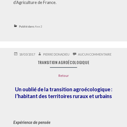
d’Agriculture de France.
Publié dans
Axe 2
PUBLIÉ
AUTEUR
SUR
18/03/2017
PIERRE DONADIEU
AUCUN COMMENTAIRE
LE
TRANSITI
TRANSITION AGROÉCOLOGIQUE
AGROÉCOL
Retour
Un oublié de la transition agroécologique :
l’habitant des territoires ruraux et urbains
Expérience de pensée