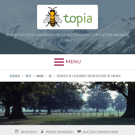
Aller
au
contenu
PLATEFORME DU LABORATOIRE DE RECHERCHE EN PROJET DE PAYSAGE
(LAREP)
MENU
FIL
ACCUEIL
2017
MARS
18
SÉANCES DE L'ACADÉMIE D'AGRICULTURE DE FRANCE
D'ARIANE
PUBLIÉ
AUTEUR
SUR
18/03/2017
PIERRE DONADIEU
AUCUN COMMENTAIRE