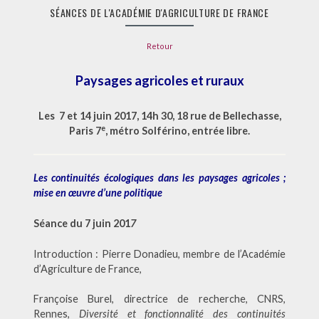
LE
SÉANCES
SÉANCES DE L'ACADÉMIE D'AGRICULTURE DE FRANCE
DE
L'ACADÉMI
D'AGRICU
Retour
DE
FRANCE
Paysages agricoles et ruraux
Les 7 et 14 juin 2017, 14h 30, 18 rue de Bellechasse,
e
Paris 7
, métro Solférino, entrée libre
.
Les continuités écologiques dans les paysages agricoles ;
mise en œuvre d’une politique
Séance du 7 juin 201
7
Introduction : Pierre Donadieu, membre de l’Académie
d’Agriculture de France,
Françoise Burel, directrice de recherche, CNRS,
Rennes,
Diversité et fonctionnalité des continuités