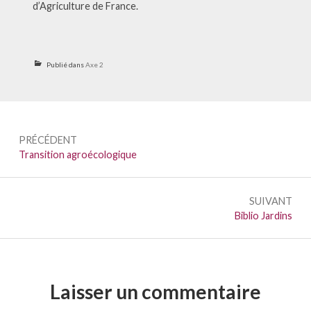
d’Agriculture de France.
Publié dans
Axe 2
Navigation
PRÉCÉDENT
de
Précédent :
Transition agroécologique
l’article
SUIVANT
Suivant :
Biblio Jardins
Laisser un commentaire