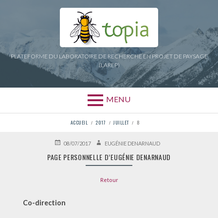
Aller
au
contenu
PLATEFORME DU LABORATOIRE DE RECHERCHE EN PROJET DE PAYSAGE
(LAREP)
MENU
FIL
ACCUEIL
2017
JUILLET
8
D'ARIANE
PUBLIÉ
AUTEUR
08/07/2017
EUGÉNIE DENARNAUD
LE
PAGE PERSONNELLE D’EUGÉNIE DENARNAUD
Retour
Co-direction