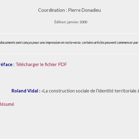
Coordination : Pierre Donadieu
Édition: janvier 2000
s documents sont conçus pour une impression en recto-verso ; certains articles peuvent commencer par 
réface
:
T
élécharger
le fichier PDF
Roland Vidal :
«La construction sociale de l’identité territoriale
Résumé