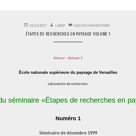
PUBLIÉ
AUTEUR
SUR
01/12/2017
LAREP
AUCUN COMMENTAIRE
LE
ÉTAPES
ÉTAPES DE RECHERCHES EN PAYSAGE VOLUME 1
DE
RECHERCHES
EN
PAYSAGE
VOLUME
Retour
–
Volume 2
1
École nationale supérieure du paysage de Versailles
Laboratoire de recherches
du séminaire «Étapes de recherches en p
Numéro 1
Séminaire de décembre 1999