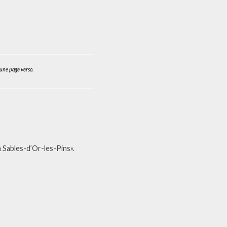
une page verso.
 à Sables-d’Or-les-Pins».