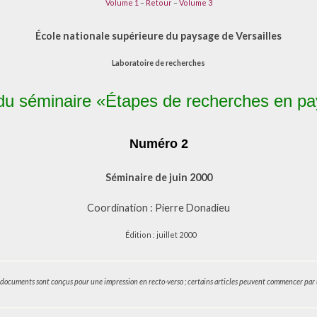
Volume 1
–
Retour
–
Volume 3
2
École nationale supérieure du paysage de Versailles
Laboratoire de recherches
du séminaire «Étapes de recherches en p
Numéro 2
Séminaire de juin 2000
Coordination : Pierre Donadieu
Édition : juillet 2000
s documents sont conçus pour une impression en recto-verso ; certains articles peuvent commencer par 