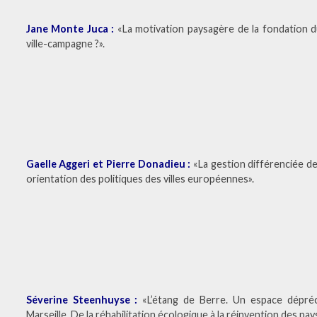
Jane Monte Juca :
«La motivation paysagère de la fondation du
ville-campagne ?».
Gaelle Aggeri et Pierre Donadieu :
«La gestion différenciée de
orientation des politiques des villes européennes».
Séverine Steenhuyse :
«L’étang de Berre. Un espace dépréci
Marseille. De la réhabilitation écologique à la réinvention des pay