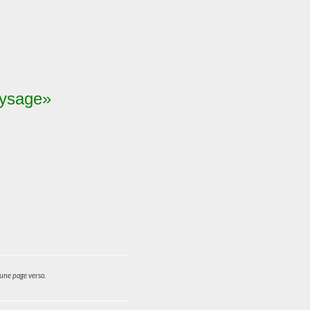
aysage»
une page verso.