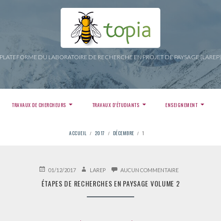
PLATEFORME DU LABORATOIRE DE RECHERCHE EN PROJET DE PAYSAGE (LAREP
TRAVAUX DE CHERCHEURS
TRAVAUX D’ÉTUDIANTS
ENSEIGNEMENT
ACCUEIL
2017
DÉCEMBRE
1
PUBLIÉ
AUTEUR
SUR
01/12/2017
LAREP
AUCUN COMMENTAIRE
LE
ÉTAPES
ÉTAPES DE RECHERCHES EN PAYSAGE VOLUME 2
DE
RECHERCHES
EN
PAYSAGE
VOLUME