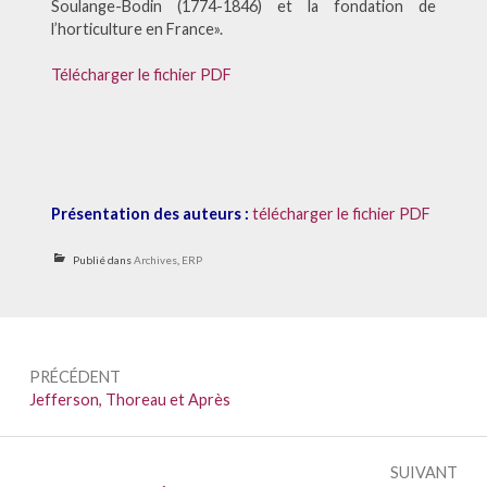
Soulange-Bodin (1774-1846) et la fondation de
l’horticulture en France».
Télécharger le fichier PDF
Présentation des auteurs :
télécharger le fichier PDF
Publié dans
Archives
,
ERP
Navigation
PRÉCÉDENT
de
Précédent :
Jefferson, Thoreau et Après
l’article
SUIVANT