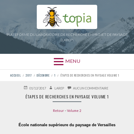
Aller
au
contenu
PLATEFORME DU LABORATOIRE DE RECHERCHE EN PROJET DE PAYSAGE
(LAREP)
MENU
FIL
ACCUEIL
2017
DÉCEMBRE
1
ÉTAPES DE RECHERCHES EN PAYSAGE VOLUME 1
D'ARIANE
PUBLIÉ
AUTEUR
SUR
01/12/2017
LAREP
AUCUN COMMENTAIRE
LE
ÉTAPES
ÉTAPES DE RECHERCHES EN PAYSAGE VOLUME 1
DE
RECHERCHES
EN
Retour
–
Volume 2
PAYSAGE
VOLUME
1
École nationale supérieure du paysage de Versailles