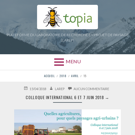
Aller
au
contenu
PLATEFORME DU LABORATOIRE DE RECHERCHE EN PROJET DE PAYSAGE
(LAREP)
MENU
FIL
ACCUEIL
2018
AVRIL
15
D'ARIANE
PUBLIÉ
AUTEUR
SUR
15/04/2018
LAREP
AUCUN COMMENTAIRE
LE
COLLOQUE
COLLOQUE INTERNATIONAL 6 ET 7 JUIN 2018
→
INTERNATIONAL
6
ET
7
JUIN
2018