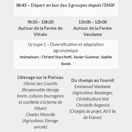
8h45
– Départ en bus des 3 groupes depuis l’ENSP
9h30 – 10h30
11h00 – 12h00
Autour de la Ferme de
Autour de la Ferme
Viltain
Vandame
Groupe 1 – Diversification et adaptation
agronomique
Animateurs : Christel Stacchetti, Xavier Guiomar, Sophie
Bonin
L’élevage sur le Plateau
Du champs au fournil
Olivier des Courtils
Emmanuel Vandame
(Responsable élevage
(Agriculteur Boulanger,
bovin, cultures fourragères
Céréaliculture bio)
et cueillette à la ferme de
Christelle Angeniol
Viltain)
(Chargée de projet, AEV Ile
Charles Monville
de France)
(Agriculteur, Elevage
avicole)