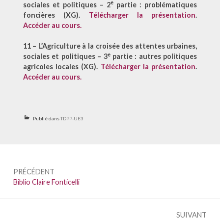
e
sociales et politiques – 2
partie : problématiques
foncières (XG).
Télécharger la présentation
.
Accéder au cours.
11 –
L’Agriculture à la croisée des attentes urbaines,
e
sociales et politiques – 3
partie : autres politiques
agricoles locales (XG).
Télécharger la présentation
.
Accéder au cours.
Publié dans
TDPP-UE3
Navigation
PRÉCÉDENT
de
Précédent :
Biblio Claire Fonticelli
l’article
SUIVANT