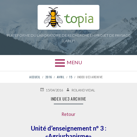
Aller
au
contenu
PLATEFORME DU LABORATOIRE DE RECHERCHE EN PROJET DE PAYSAGE
(LAREP)
MENU
FIL
ACCUEIL
2016
AVRIL
15
INDEX UE3 ARCHIVE
D'ARIANE
PUBLIÉ
AUTEUR
15/04/2016
ROLAND VIDAL
LE
INDEX UE3 ARCHIVE
Retour
Unité d’enseignement n° 3 :
«Agriurbanisme»