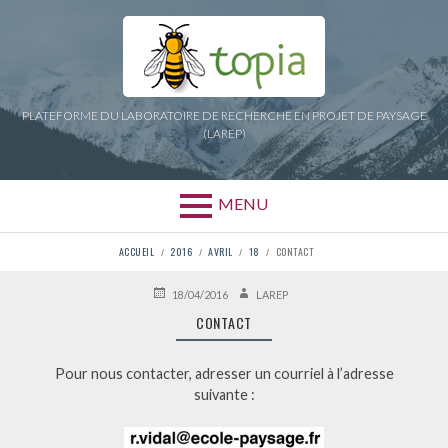
Aller
au
contenu
PLATEFORME DU LABORATOIRE DE RECHERCHE EN PROJET DE PAYSAGE
(LAREP)
MENU
FIL
ACCUEIL
2016
AVRIL
18
CONTACT
D'ARIANE
PUBLIÉ
AUTEUR
18/04/2016
LAREP
LE
CONTACT
Pour nous contacter, adresser un courriel à l’adresse
suivante :