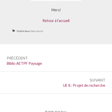
Merci
Retour à l’accueil
Publié dans
Non classé
Navigation
PRÉCÉDENT
de
Précédent :
Biblio AETPF Paysage
l’article
SUIVANT
Suivant :
UE 8 : Projet de recherche
© 2008-2026 Topia