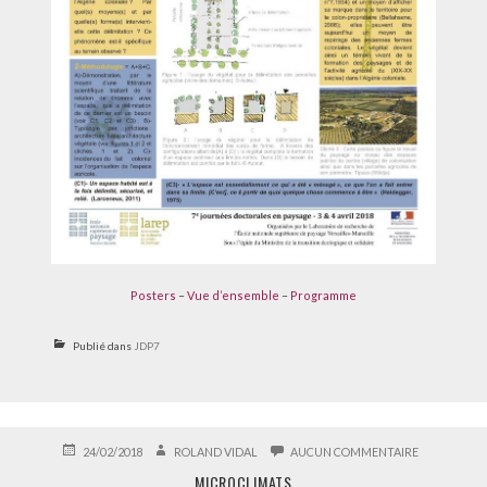
Posters
–
Vue d’ensemble
–
Programme
Publié dans
JDP7
PUBLIÉ
AUTEUR
SUR
24/02/2018
ROLAND VIDAL
AUCUN COMMENTAIRE
LE
MICROCLIM
MICROCLIMATS