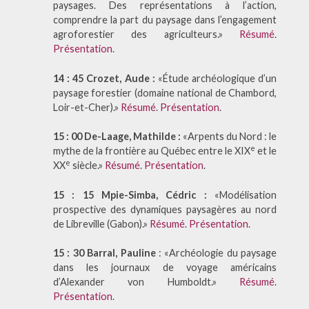
paysages. Des représentations à l’action,
comprendre la part du paysage dans l’engagement
agroforestier des agriculteurs.»
Résumé
.
Présentation
.
14 : 45 Crozet, Aude :
«Étude archéologique d’un
paysage forestier (domaine national de Chambord,
Loir-et-Cher).»
Résumé
.
Présentation
.
15 : 00 De-Laage, Mathilde :
«Arpents du Nord : le
e
mythe de la frontière au Québec entre le XIX
et le
e
XX
siècle.»
Résumé
.
Présentation
.
15 : 15 Mpie-Simba, Cédric :
«Modélisation
prospective des dynamiques paysagères au nord
de Libreville (Gabon).»
Résumé
.
Présentation
.
15 : 30 Barral, Pauline
: «Archéologie du paysage
dans les journaux de voyage américains
d’Alexander von Humboldt.»
Résumé
.
Présentation
.