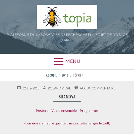
Aller
au
contenu
PLATEFORME DU LABORATOIRE DE RECHERCHE EN PROJET DE PAYSAGE
(LAREP)
MENU
FIL
ACCUEIL
2018
FÉVRIER
D'ARIANE
PUBLIÉ
AUTEUR
SUR
26/02/2018
ROLAND VIDAL
AUCUN COMMENTAIRE
LE
SHAMOVA
SHAMOVA
Posters
–
Vue d’ensemble
–
Programme
Pour une meilleure qualité d’image, télécharger le (pdf)