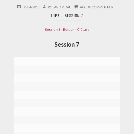
PUBLIÉ
AUTEUR
SUR
05/04/2018
ROLAND VIDAL
AUCUN COMMENTAIRE
LE
JDP7
JDP7 – SESSION 7
–
SESSION
7
Session 6
–
Retour
–
Clôture
Session 7