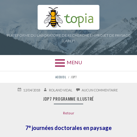
Aller
au
contenu
PLATEFORME DU LABORATOIRE DE RECHERCHE EN PROJET DE PAYSAGE
(LAREP)
MENU
FIL
ACCUEIL
JDP7
D'ARIANE
PUBLIÉ
AUTEUR
SUR
12/04/2018
ROLAND VIDAL
AUCUN COMMENTAIRE
LE
JDP7
JDP7 PROGRAMME ILLUSTRÉ
PROGRAMM
ILLUSTRÉ
Retour
e
7
journées doctorales en paysage