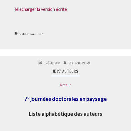
Télécharger la version écrite
Publié dans
JDP7
PUBLIÉ
AUTEUR
12/04/2018
ROLAND VIDAL
LE
JDP7 AUTEURS
Retour
e
7
journées doctorales en paysage
Liste alphabétique des auteurs