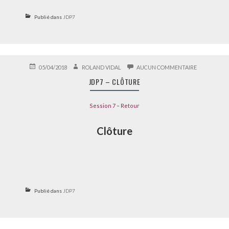
Publié dans
JDP7
PUBLIÉ
AUTEUR
SUR
05/04/2018
ROLAND VIDAL
AUCUN COMMENTAIRE
LE
JDP7
JDP7 – CLÔTURE
–
CLÔTURE
Session 7
–
Retour
Clôture
Publié dans
JDP7