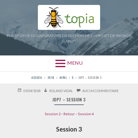
Aller
au
contenu
PLATEFORME DU LABORATOIRE DE RECHERCHE EN PROJET DE PAYSAGE
(LAREP)
MENU
FIL
ACCUEIL
2018
AVRIL
5
JDP7 – SESSION 3
D'ARIANE
PUBLIÉ
AUTEUR
SUR
05/04/2018
ROLAND VIDAL
AUCUN COMMENTAIRE
LE
JDP7
JDP7 – SESSION 3
–
SESSION
3
Session 2
–
Retour
–
Session 4
Session 3