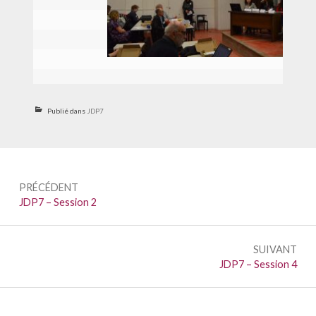
Publié dans
JDP7
Navigation
PRÉCÉDENT
de
Précédent :
JDP7 – Session 2
l’article
SUIVANT
Suivant :
JDP7 – Session 4