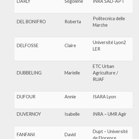
DARLY
Ségolène
INRA SAD-APT
Politecnica delle
DEL BONIFRO
Roberta
Marche
Université Lyon2
DELFOSSE
Claire
LER
ETC Urban
DUBBELING
Marielle
Agriculture /
RUAF
DUFOUR
Annie
ISARA Lyon
DUVERNOY
Isabelle
INRA – UMR Agir
Dupt – Université
FANFANI
David
de Florence