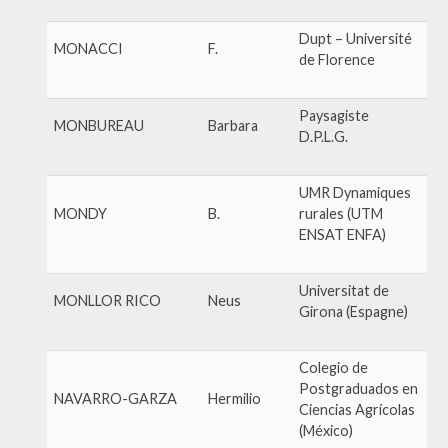
Dupt – Université
MONACCI
F.
de Florence
Paysagiste
MONBUREAU
Barbara
D.P.L.G.
UMR Dynamiques
MONDY
B.
rurales (UTM
ENSAT ENFA)
Universitat de
MONLLOR RICO
Neus
Girona (Espagne)
Colegio de
Postgraduados en
NAVARRO-GARZA
Hermilio
Ciencias Agrícolas
(México)