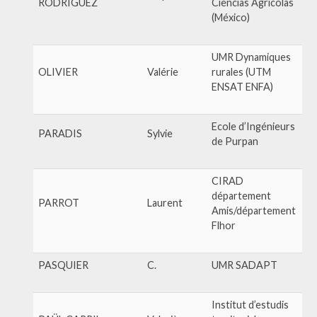
RODRIGUEZ
Ciencias Agrícolas
(México)
UMR Dynamiques
OLIVIER
Valérie
rurales (UTM
ENSAT ENFA)
Ecole d’Ingénieurs
PARADIS
Sylvie
de Purpan
CIRAD
département
PARROT
Laurent
Amis/département
Flhor
PASQUIER
C.
UMR SADAPT
Institut d’estudis