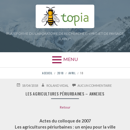
Aller
au
contenu
PLATEFORME DU LABORATOIRE DE RECHERCHE EN PROJET DE PAYSAGE
(LAREP)
MENU
FIL
ACCUEIL
2018
AVRIL
18
D'ARIANE
PUBLIÉ
AUTEUR
SUR
18/04/2018
ROLAND VIDAL
AUCUN COMMENTAIRE
LE
LES
LES AGRICULTURES PÉRIURBAINES – ANNEXES
AGRICULTU
PÉRIURBAIN
–
Retour
ANNEXES
Actes du colloque de 2007
Les agricultures périurbaines : un enjeu pour la ville