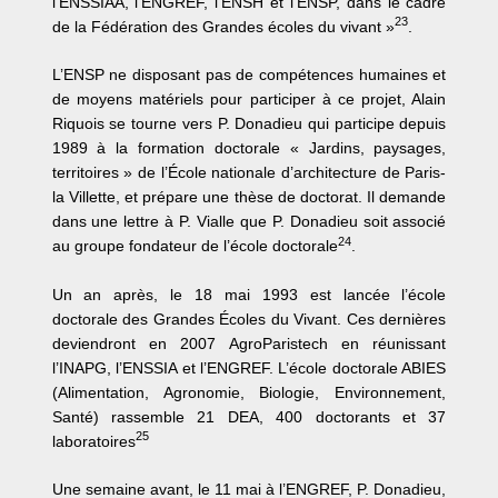
l’ENSSIAA, l’ENGREF, l’ENSH et l’ENSP, dans le cadre
23
de la Fédération des Grandes écoles du vivant »
.
L’ENSP ne disposant pas de compétences humaines et
de moyens matériels pour participer à ce projet, Alain
Riquois se tourne vers P. Donadieu qui participe depuis
1989 à la formation doctorale « Jardins, paysages,
territoires » de l’École nationale d’architecture de Paris-
la Villette, et prépare une thèse de doctorat. Il demande
dans une lettre à P. Vialle que P. Donadieu soit associé
24
au groupe fondateur de l’école doctorale
.
Un an après, le 18 mai 1993 est lancée l’école
doctorale des Grandes Écoles du Vivant. Ces dernières
deviendront en 2007 AgroParistech en réunissant
l’INAPG, l’ENSSIA et l’ENGREF. L’école doctorale ABIES
(Alimentation, Agronomie, Biologie, Environnement,
Santé) rassemble 21 DEA, 400 doctorants et 37
25
laboratoires
Une semaine avant, le 11 mai à l’ENGREF, P. Donadieu,