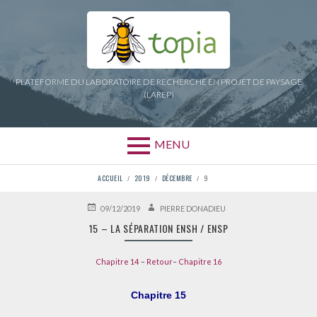
Aller
au
contenu
PLATEFORME DU LABORATOIRE DE RECHERCHE EN PROJET DE PAYSAGE
(LAREP)
MENU
FIL
ACCUEIL
2019
DÉCEMBRE
9
D'ARIANE
PUBLIÉ
AUTEUR
09/12/2019
PIERRE DONADIEU
LE
15 – LA SÉPARATION ENSH / ENSP
Chapitre 14
–
Retour
–
Chapitre 16
Chapitre 15