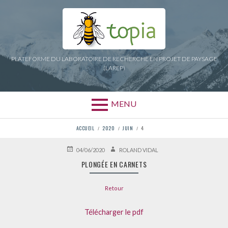
Aller
au
contenu
PLATEFORME DU LABORATOIRE DE RECHERCHE EN PROJET DE PAYSAGE
(LAREP)
MENU
FIL
ACCUEIL
2020
JUIN
4
D'ARIANE
PUBLIÉ
AUTEUR
04/06/2020
ROLAND VIDAL
LE
PLONGÉE EN CARNETS
Retour
Télécharger le pdf