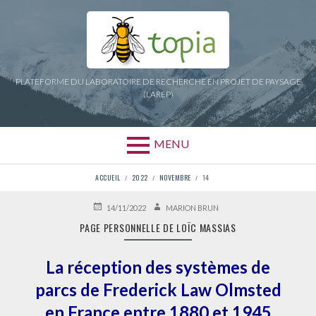
Aller
au
contenu
PLATEFORME DU LABORATOIRE DE RECHERCHE EN PROJET DE PAYSAGE
(LAREP)
MENU
FIL
ACCUEIL
2022
NOVEMBRE
14
D'ARIANE
PUBLIÉ
AUTEUR
14/11/2022
MARION BRUN
LE
PAGE PERSONNELLE DE LOÏC MASSIAS
La réception des systèmes de
parcs de Frederick Law Olmsted
en France entre 1880 et 1945