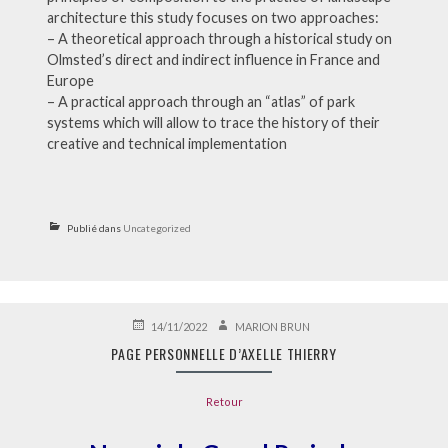
architecture this study focuses on two approaches:
– A theoretical approach through a historical study on
Olmsted’s direct and indirect influence in France and
Europe
– A practical approach through an “atlas” of park
systems which will allow to trace the history of their
creative and technical implementation
Publié dans
Uncategorized
PUBLIÉ
AUTEUR
14/11/2022
MARION BRUN
LE
PAGE PERSONNELLE D’AXELLE THIERRY
Retour