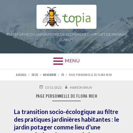
Aller
au
contenu
PLATEFORME DU LABORATOIRE DE RECHERCHE EN PROJET DE PAYSAGE
(LAREP)
MENU
FIL
ACCUEIL
2022
NOVEMBRE
15
PAGE PERSONNELLE DE FLORA RICH
D'ARIANE
PUBLIÉ
AUTEUR
15/11/2022
MARION BRUN
LE
PAGE PERSONNELLE DE FLORA RICH
La transition socio-écologique au filtre
des pratiques jardinières habitantes : le
jardin potager comme lieu d’une