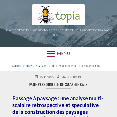
Aller
au
contenu
PLATEFORME DU LABORATOIRE DE RECHERCHE EN PROJET DE PAYSAGE
(LAREP)
MENU
FIL
ACCUEIL
2022
NOVEMBRE
15
PAGE PERSONNELLE DE SUZANNE KATZ
D'ARIANE
PUBLIÉ
AUTEUR
15/11/2022
MARION BRUN
LE
PAGE PERSONNELLE DE SUZANNE KATZ
Passage à paysage : une analyse multi-
scalaire retrospective et speculative
de la construction des paysages