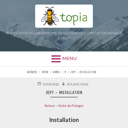
Aller
au
contenu
PLATEFORME DU LABORATOIRE DE RECHERCHE EN PROJET DE PAYSAGE
(LAREP)
MENU
FIL
ACCUEIL
2018
AVRIL
5
JDP7 – INSTALLATION
D'ARIANE
PUBLIÉ
AUTEUR
05/04/2018
ROLAND VIDAL
LE
JDP7 – INSTALLATION
Retour
–
Visite du Potager
Installation