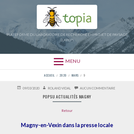
Aller
au
contenu
PLATEFORME DU LABORATOIRE DE RECHERCHE EN PROJET DE PAYSAGE
(LAREP)
MENU
FIL
ACCUEIL
2020
MARS
9
D'ARIANE
PUBLIÉ
AUTEUR
SUR
09/03/2020
ROLAND VIDAL
AUCUN COMMENTAIRE
LE
POPSU
POPSU ACTUALITÉS MAGNY
ACTUALITÉS
MAGNY
Retour
Magny-en-Vexin dans la presse locale