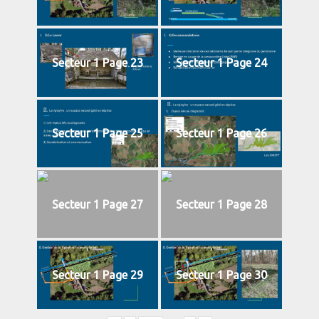
Secteur 1 Page 23
Secteur 1 Page 24
Secteur 1 Page 25
Secteur 1 Page 26
Secteur 1 Page 27
Secteur 1 Page 28
Secteur 1 Page 29
Secteur 1 Page 30