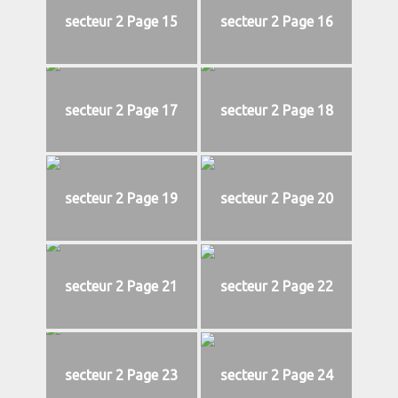
secteur 2 Page 15
secteur 2 Page 16
secteur 2 Page 17
secteur 2 Page 18
secteur 2 Page 19
secteur 2 Page 20
secteur 2 Page 21
secteur 2 Page 22
secteur 2 Page 23
secteur 2 Page 24