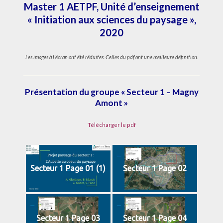
Master 1 AETPF, Unité d’enseignement
« Initiation aux sciences du paysage »,
2020
Les images à l’écran ont été réduites. Celles du pdf ont une meilleure définition.
Présentation du groupe « Secteur 1 – Magny
Amont »
Télécharger le pdf
Secteur 1 Page 01 (1)
Secteur 1 Page 02
Secteur 1 Page 03
Secteur 1 Page 04