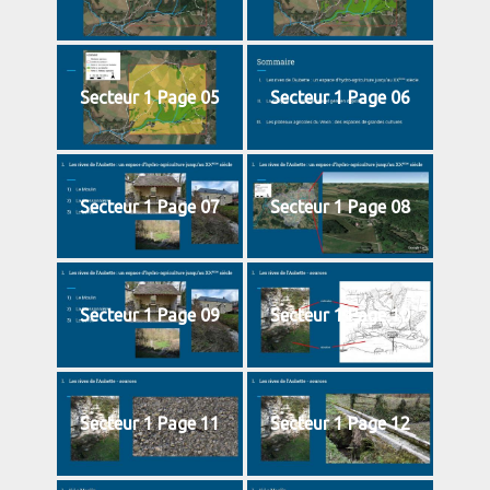
Secteur 1 Page 05
Secteur 1 Page 06
Secteur 1 Page 07
Secteur 1 Page 08
Secteur 1 Page 09
Secteur 1 Page 10
Secteur 1 Page 11
Secteur 1 Page 12