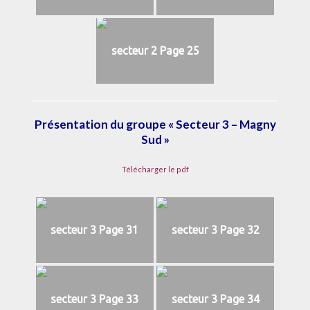
secteur 2 Page 25
Présentation du groupe « Secteur 3 – Magny
Sud »
Télécharger le pdf
secteur 3 Page 31
secteur 3 Page 32
secteur 3 Page 33
secteur 3 Page 34