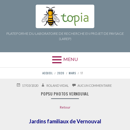
Aller
au
contenu
PLATEFORME DU LABORATOIRE DE RECHERCHE EN PROJET DE PAYSAGE
(LAREP)
MENU
FIL
ACCUEIL
2020
MARS
17
D'ARIANE
PUBLIÉ
AUTEUR
SUR
17/03/2020
ROLAND VIDAL
AUCUN COMMENTAIRE
LE
POPSU
POPSU PHOTOS VERNOUVAL
PHOTOS
VERNOUVAL
Retour
Jardins familiaux de Vernouval