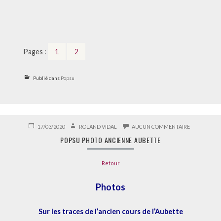
,
Page
Page
Pages :
1
2
Publié dans
Popsu
PUBLIÉ
AUTEUR
SUR
17/03/2020
ROLAND VIDAL
AUCUN COMMENTAIRE
LE
POPSU
POPSU PHOTO ANCIENNE AUBETTE
PHOTO
ANCIENNE
AUBETTE
Retour
Photos
Sur les traces de l’ancien cours de l’Aubette