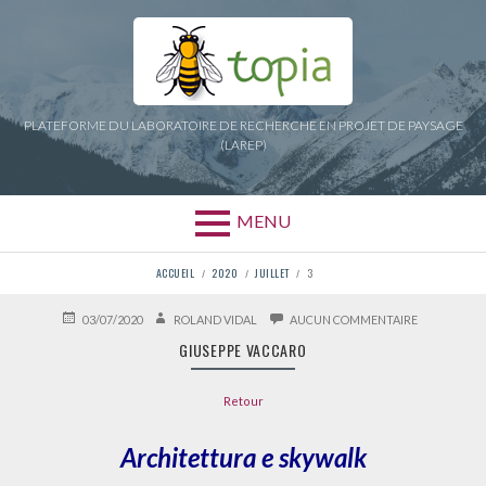
Aller
au
contenu
PLATEFORME DU LABORATOIRE DE RECHERCHE EN PROJET DE PAYSAGE
(LAREP)
MENU
FIL
ACCUEIL
2020
JUILLET
3
D'ARIANE
PUBLIÉ
AUTEUR
SUR
03/07/2020
ROLAND VIDAL
AUCUN COMMENTAIRE
LE
GIUSEPPE
GIUSEPPE VACCARO
VACCARO
Retour
Architettura e skywalk