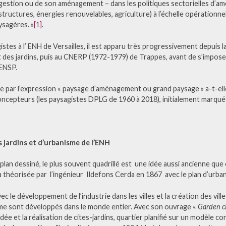
 gestion ou de son aménagement – dans les politiques sectorielles d’a
tructures, énergies renouvelables, agriculture) à l’échelle opérationn
ysagères. »
[1]
.
stes à l’ ENH de Versailles, il est apparu très progressivement depuis l
rt des jardins, puis au CNERP (1972-1979) de Trappes, avant de s’impo
’ENSP.
par l’expression « paysage d’aménagement ou grand paysage » a-t-elle
cepteurs (les paysagistes DPLG de 1960 à 2018), initialement marqués p
s jardins et d’urbanisme de l’ENH
 plan dessiné, le plus souvent quadrillé est une idée aussi ancienne qu
ra théorisée par l’ingénieur Ildefons Cerda en 1867 avec le plan d’urba
avec le développement de l’industrie dans les villes et la création des vill
e sont développés dans le monde entier. Avec son ouvrage «
Garden ci
e et la réalisation de cites-jardins, quartier planifié sur un modèle 