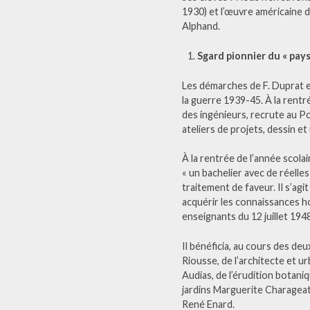
1930) et l’œuvre américaine d
Alphand.
Sgard pionnier du « pa
Les démarches de F. Duprat e
la guerre 1939-45. À la rentr
des ingénieurs, recrute au P
ateliers de projets, dessin e
À la rentrée de l’année scola
« un bachelier avec de réelle
traitement de faveur. Il s’ag
acquérir les connaissances ho
enseignants du 12 juillet 194
Il bénéficia, au cours des de
Riousse, de l’architecte et u
Audias, de l’érudition botani
jardins Marguerite Charageat
René Enard.