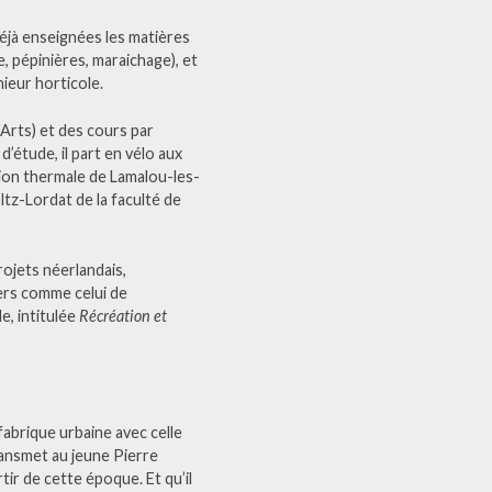
déjà enseignées les matières
e, pépinières, maraichage), et
nieur horticole.
Arts) et des cours par
’étude, il part en vélo aux
tion thermale de Lamalou-les-
tz-Lordat de la faculté de
rojets néerlandais,
ers comme celui de
de, intitulée
Récréation et
fabrique urbaine avec celle
transmet au jeune Pierre
r de cette époque. Et qu’il