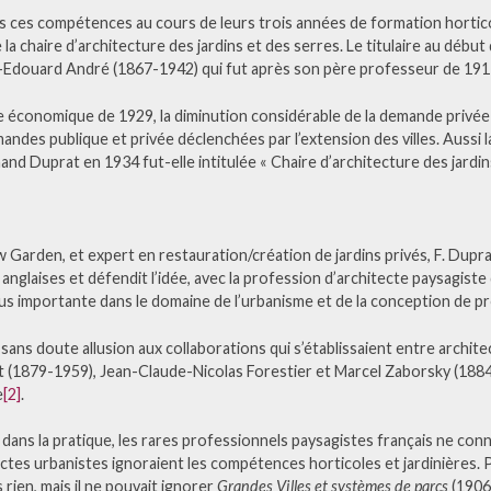
is ces compétences au cours de leurs trois années de formation horticol
la chaire d’architecture des jardins et des serres. Le titulaire au débu
é-Edouard André (1867-1942) qui fut après son père professeur de 191
e économique de 1929, la diminution considérable de la demande privée 
ndes publique et privée déclenchées par l’extension des villes. Aussi l
nand Duprat en 1934 fut-elle intitulée « Chaire d’architecture des jardin
 Garden, et expert en restauration/création de jardins privés, F. Dupr
 anglaises et défendit l’idée, avec la profession d’architecte paysagiste
s importante dans le domaine de l’urbanisme et de la conception de pro
 sans doute allusion aux collaborations qui s’établissaient entre archit
t (1879-1959), Jean-Claude-Nicolas Forestier et Marcel Zaborsky (1884-1
e
[2]
.
, dans la pratique, les rares professionnels paysagistes français ne con
ectes urbanistes ignoraient les compétences horticoles et jardinières. Pa
 rien, mais il ne pouvait ignorer
Grandes Villes et systèmes de parcs
(1906)