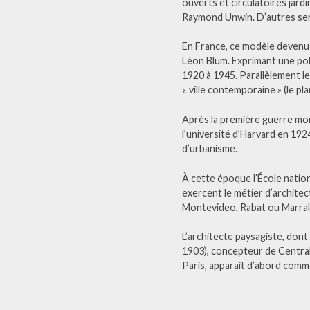
ouverts et circulatoires jard
Raymond Unwin. D’autres sero
En France, ce modèle devenu i
Léon Blum. Exprimant une poli
1920 à 1945. Parallèlement 
« ville contemporaine » (le p
Après la première guerre mon
l’université d’Harvard en 192
d’urbanisme.
À cette époque l’École nation
exercent le métier d’architec
Montevideo, Rabat ou Marra
L’architecte paysagiste, dont
1903), concepteur de Central
Paris, apparait d’abord comme