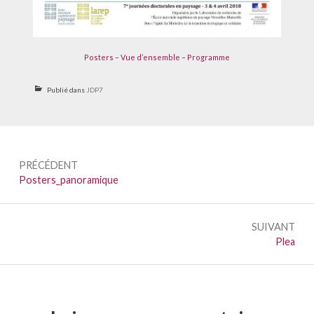
Posters
–
Vue d’ensemble
–
Programme
Publié dans
JDP7
Navigation
PRÉCÉDENT
de
Précédent :
Posters_panoramique
l’article
SUIVANT
Suivant :
Plea