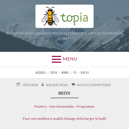
Aller
au
contenu
PLATEFORME DU LABORATOIRE DE RECHERCHE EN PROJET DE PAYSAGE
(LAREP)
MENU
FIL
ACCUEIL
2018
MARS
15
MBEVO
D'ARIANE
PUBLIÉ
AUTEUR
SUR
15/03/2018
ROLAND VIDAL
AUCUN COMMENTAIRE
LE
MBEVO
MBEVO
Posters
–
Vue d’ensemble
–
Programme
Pour une meilleure qualité d’image, télécharger le (pdf)