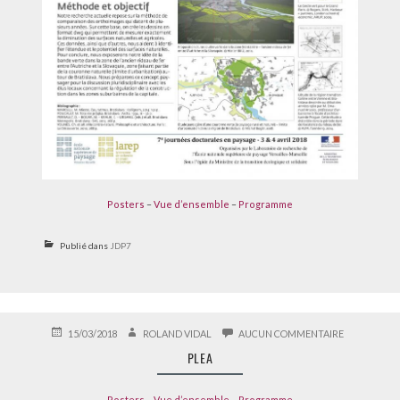
Posters
–
Vue d’ensemble
–
Programme
Publié dans
JDP7
PUBLIÉ
AUTEUR
SUR
15/03/2018
ROLAND VIDAL
AUCUN COMMENTAIRE
LE
PLEA
PLEA
Posters
–
Vue d’ensemble
–
Programme