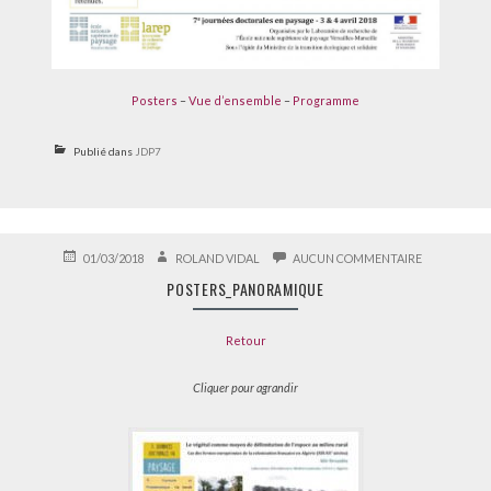
Posters
–
Vue d’ensemble
–
Programme
Publié dans
JDP7
PUBLIÉ
AUTEUR
SUR
01/03/2018
ROLAND VIDAL
AUCUN COMMENTAIRE
LE
POSTERS_P
POSTERS_PANORAMIQUE
Retour
Cliquer pour agrandir