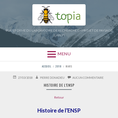
Aller
au
contenu
PLATEFORME DU LABORATOIRE DE RECHERCHE EN PROJET DE PAYSAGE
(LAREP)
MENU
FIL
ACCUEIL
2018
MARS
D'ARIANE
PUBLIÉ
AUTEUR
SUR
27/03/2018
PIERRE DONADIEU
AUCUN COMMENTAIRE
LE
HISTOIRE
HISTOIRE DE L’ENSP
DE
L’ENSP
Retour
Histoire de l’ENSP