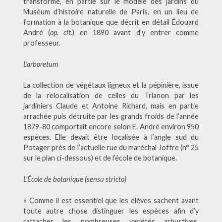
transformé, en partie sur le modèle des jardins du
Muséum d’histoire naturelle de Paris, en un lieu de
formation à la botanique que décrit en détail Édouard
André (
op. cit
.) en 1890 avant d’y entrer comme
professeur.
L’arboretum
La collection de végétaux ligneux et la pépinière, issue
de la relocalisation de celles du Trianon par les
jardiniers Claude et Antoine Richard, mais en partie
arrachée puis détruite par les grands froids de l’année
1879-80 comportait encore selon E. André environ 950
espèces. Elle devait être localisée à l’angle sud du
Potager près de l’actuelle rue du maréchal Joffre (n° 25
sur le plan ci-dessous) et de l’école de botanique.
L’École de botanique (sensu stricto)
« Comme il est essentiel que les élèves sachent avant
toute autre chose distinguer les espèces afin d’y
rattacher les nombreuses variétés arbustives,