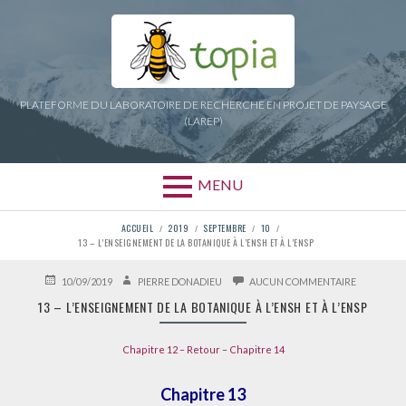
Aller
au
contenu
PLATEFORME DU LABORATOIRE DE RECHERCHE EN PROJET DE PAYSAGE
(LAREP)
MENU
FIL
ACCUEIL
2019
SEPTEMBRE
10
13 – L’ENSEIGNEMENT DE LA BOTANIQUE À L’ENSH ET À L’ENSP
D'ARIANE
PUBLIÉ
AUTEUR
SUR
10/09/2019
PIERRE DONADIEU
AUCUN COMMENTAIRE
LE
13
13 – L’ENSEIGNEMENT DE LA BOTANIQUE À L’ENSH ET À L’ENSP
–
L’ENSEIG
DE
Chapitre 12
–
Retour
–
Chapitre 14
LA
BOTANIQU
À
Chapitre 13
L’ENSH