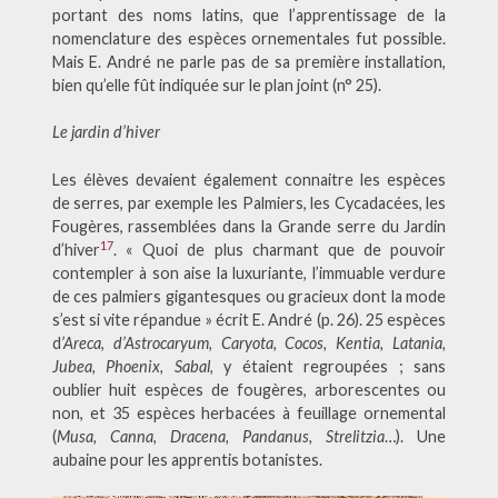
portant des noms latins, que l’apprentissage de la
nomenclature des espèces ornementales fut possible.
Mais E. André ne parle pas de sa première installation,
bien qu’elle fût indiquée sur le plan joint (n° 25).
Le jardin d’hiver
Les élèves devaient également connaitre les espèces
de serres, par exemple les Palmiers, les Cycadacées, les
Fougères, rassemblées dans la Grande serre du Jardin
17
d’hiver
. « Quoi de plus charmant que de pouvoir
contempler à son aise la luxuriante, l’immuable verdure
de ces palmiers gigantesques ou gracieux dont la mode
s’est si vite répandue » écrit E. André (p. 26). 25 espèces
d
’Areca
,
d’Astrocaryum, Caryota, Cocos, Kentia, Latania,
Jubea, Phoenix, Sabal,
y étaient regroupées ; sans
oublier huit espèces de fougères, arborescentes ou
non, et 35 espèces herbacées à feuillage ornemental
(
Musa, Canna, Dracena, Pandanus, Strelitzia
…). Une
aubaine pour les apprentis botanistes.