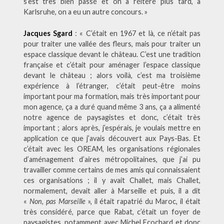
s’est très bien passé et on a réitéré plus tard, à
Karlsruhe, on a eu un autre concours. »
Jacques Sgard
: « C’était en 1967 et là, ce n’était pas
pour traiter une vallée des fleurs, mais pour traiter un
espace classique devant le château. C’est une tradition
française et c’était pour aménager l’espace classique
devant le château ; alors voilà, c’est ma troisième
expérience à l’étranger, c’était peut-être moins
important pour ma formation, mais très important pour
mon agence, ça a duré quand même 3 ans, ça a alimenté
notre agence de paysagistes et donc, c’était très
important ; alors après, j’espérais, je voulais mettre en
application ce que j’avais découvert aux Pays-Bas. Et
c’était avec les OREAM, les organisations régionales
d’aménagement d’aires métropolitaines, que j’ai pu
travailler comme certains de mes amis qui connaissaient
ces organisations ; il y avait Challet, mais Challet,
normalement, devait aller à Marseille et puis, il a dit
«
Non, pas Marseille
», il était rapatrié du Maroc, il était
très considéré, parce que Rabat, c’était un foyer de
paysagistes, notamment avec Michel Ecochard et donc