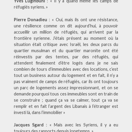
Yves Luginbühl
: « Il y a quand même les camps de
réfugiés syriens. »
Pierre Donadieu
: « Oui, mais ils ont une résistance,
une résilience comme on dit aujourd’hui, à pouvoir
accueillir un million de réfugiés, qui arrivent par la
frontière syrienne. J’étais présent au moment où la
situation était critique avec Israël, les deux parcs du
quartier musulman et du quartier maronite ont été
réinvestis par des tentes, par des réfugiés, qui
attendent finalement d’être logés dans je ne sais
combien de tours d’immeubles avec des locations, c’est
tout un business autour du logement et en fait, il n’y a
pas vraiment de camps de réfugiés, car ils ont toujours
un parc de logements assez impressionnant, et on se
demande pourquoi tous ces immeubles sont en train de
se construire ; quand ça va se calmer, tout ça va se
remplir et en fait l’argent des Libanais à l’étranger est
investi là, dans l’immobilier »
Jacques Sgard
: « Mais avec les Syriens, il y a eu
toujours des rapports depuis longtemps. »