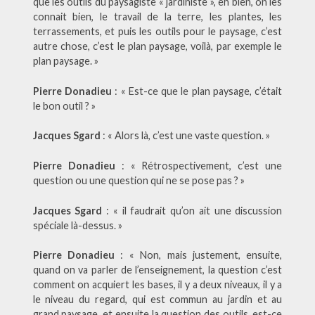
que les outils du paysagiste « jardiniste », eh bien, on les
connait bien, le travail de la terre, les plantes, les
terrassements, et puis les outils pour le paysage, c’est
autre chose, c’est le plan paysage, voilà, par exemple le
plan paysage. »
Pierre Donadieu
: « Est-ce que le plan paysage, c’était
le bon outil ? »
Jacques Sgard
: « Alors là, c’est une vaste question. »
Pierre Donadieu
: « Rétrospectivement, c’est une
question ou une question qui ne se pose pas ? »
Jacques Sgard
: « il faudrait qu’on ait une discussion
spéciale là-dessus. »
Pierre Donadieu
: « Non, mais justement, ensuite,
quand on va parler de l’enseignement, la question c’est
comment on acquiert les bases, il y a deux niveaux, il y a
le niveau du regard, qui est commun au jardin et au
grand paysage, et ensuite la question des outils, est-ce