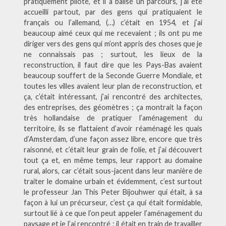
pratiquement piloté, et il a balisé un parcours, j’ai été
accueilli partout, par des gens qui pratiquaient le
français ou l’allemand, (…) c’était en 1954, et j’ai
beaucoup aimé ceux qui me recevaient ; ils ont pu me
diriger vers des gens qui m’ont appris des choses que je
ne connaissais pas ; surtout, les lieux de la
reconstruction, il faut dire que les Pays-Bas avaient
beaucoup souffert de la Seconde Guerre Mondiale, et
toutes les villes avaient leur plan de reconstruction, et
ça, c’était intéressant, j’ai rencontré des architectes,
des entreprises, des géomètres ; ça montrait la façon
très hollandaise de pratiquer l’aménagement du
territoire, ils se flattaient d’avoir réaménagé les quais
d’Amsterdam, d’une façon assez libre, encore que très
raisonné, et c’était leur grain de folie, et j’ai découvert
tout ça et, en même temps, leur rapport au domaine
rural, alors, car c’était sous-jacent dans leur manière de
traiter le domaine urbain et évidemment, c’est surtout
le professeur Jan This Peter Bijouhwer qui était, à sa
façon à lui un précurseur, c’est ça qui était formidable,
surtout lié à ce que l’on peut appeler l’aménagement du
paysage et je l’ai rencontré ; il était en train de travailler