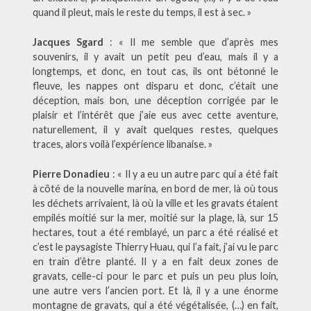
quand il pleut, mais le reste du temps, il est à sec. »
Jacques Sgard
: « Il me semble que d’après mes
souvenirs, il y avait un petit peu d’eau, mais il y a
longtemps, et donc, en tout cas, ils ont bétonné le
fleuve, les nappes ont disparu et donc, c’était une
déception, mais bon, une déception corrigée par le
plaisir et l’intérêt que j’aie eus avec cette aventure,
naturellement, il y avait quelques restes, quelques
traces, alors voilà l’expérience libanaise. »
Pierre Donadieu
: « Il y a eu un autre parc qui a été fait
à côté de la nouvelle marina, en bord de mer, là où tous
les déchets arrivaient, là où la ville et les gravats étaient
empilés moitié sur la mer, moitié sur la plage, là, sur 15
hectares, tout a été remblayé, un parc a été réalisé et
c’est le paysagiste Thierry Huau, qui l’a fait, j’ai vu le parc
en train d’être planté. Il y a en fait deux zones de
gravats, celle-ci pour le parc et puis un peu plus loin,
une autre vers l’ancien port. Et là, il y a une énorme
montagne de gravats, qui a été végétalisée, (…) en fait,