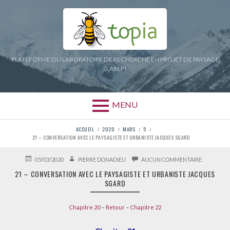
Aller
au
contenu
PLATEFORME DU LABORATOIRE DE RECHERCHE EN PROJET DE PAYSAGE
(LAREP)
MENU
FIL
ACCUEIL
2020
MARS
5
21 – CONVERSATION AVEC LE PAYSAGISTE ET URBANISTE JACQUES SGARD
D'ARIANE
PUBLIÉ
AUTEUR
SUR
05/03/2020
PIERRE DONADIEU
AUCUN COMMENTAIRE
LE
21
21 – CONVERSATION AVEC LE PAYSAGISTE ET URBANISTE JACQUES
–
SGARD
CONVERSA
AVEC
LE
Chapitre 20
–
Retour
–
Chapitre 22
PAYSAGIST
ET
URBANIST