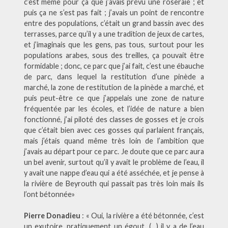
c’est même pour ça que j’avais prévu une roseraie ; et
puis ça ne s’est pas fait ; j’avais un point de rencontre
entre des populations, c’était un grand bassin avec des
terrasses, parce qu’il y a une tradition de jeux de cartes,
et j’imaginais que les gens, pas tous, surtout pour les
populations arabes, sous des treilles, ça pouvait être
formidable ; donc, ce parc que j’ai fait, c’est une ébauche
de parc, dans lequel la restitution d’une pinède a
marché, la zone de restitution de la pinède a marché, et
puis peut-être ce que j’appelais une zone de nature
fréquentée par les écoles, et l’idée de nature a bien
fonctionné, j’ai piloté des classes de gosses et je crois
que c’était bien avec ces gosses qui parlaient français,
mais j’étais quand même très loin de l’ambition que
j’avais au départ pour ce parc. Je doute que ce parc aura
un bel avenir, surtout qu’il y avait le problème de l’eau, il
y avait une nappe d’eau qui a été asséchée, et je pense à
la rivière de Beyrouth qui passait pas très loin mais ils
l’ont bétonnée»
Pierre Donadieu
: « Oui, la rivière a été bétonnée, c’est
un exutoire, pratiquement un égout, (…) il y a de l’eau