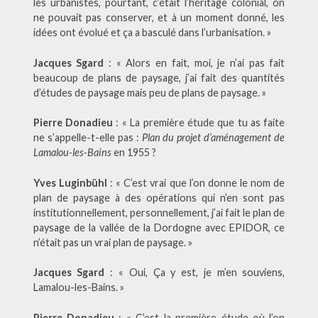
les urbanistes, pourtant, c’était l’héritage colonial, on
ne pouvait pas conserver, et à un moment donné, les
idées ont évolué et ça a basculé dans l’urbanisation. »
Jacques Sgard
: « Alors en fait, moi, je n’ai pas fait
beaucoup de plans de paysage, j’ai fait des quantités
d’études de paysage mais peu de plans de paysage. »
Pierre Donadieu
: « La première étude que tu as faite
ne s’appelle-t-elle pas :
Plan du projet d’aménagement de
Lamalou-les-Bains
en 1955 ?
Yves Luginbühl
: « C’est vrai que l’on donne le nom de
plan de paysage à des opérations qui n’en sont pas
institutionnellement, personnellement, j’ai fait le plan de
paysage de la vallée de la Dordogne avec EPIDOR, ce
n’était pas un vrai plan de paysage. »
Jacques Sgard
: « Oui, Ça y est, je m’en souviens,
Lamalou-les-Bains. »
Pierre Donadieu
: « C’est la première étude où l’on