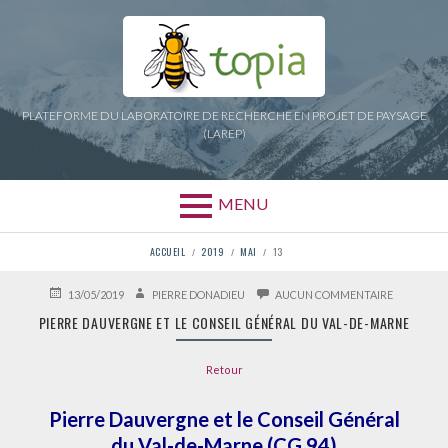
Aller
au
contenu
PLATEFORME DU LABORATOIRE DE RECHERCHE EN PROJET DE PAYSAGE
(LAREP)
MENU
FIL
ACCUEIL
2019
MAI
13
D'ARIANE
PUBLIÉ
AUTEUR
SUR
13/05/2019
PIERRE DONADIEU
AUCUN COMMENTAIRE
LE
PIERRE
PIERRE DAUVERGNE ET LE CONSEIL GÉNÉRAL DU VAL-DE-MARNE
DAUVERG
ET
LE
Retour
CONSEIL
GÉNÉRAL
DU
Pierre Dauvergne et le Conseil Général
VAL-
DE-
du Val-de-Marne (CG 94)