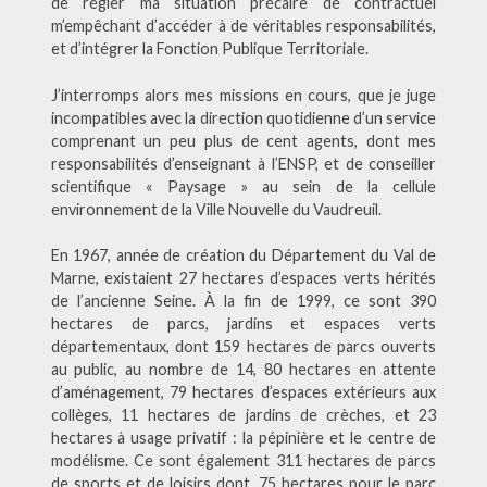
de régler ma situation précaire de contractuel
m’empêchant d’accéder à de véritables responsabilités,
et d’intégrer la Fonction Publique Territoriale.
J’interromps alors mes missions en cours, que je juge
incompatibles avec la direction quotidienne d’un service
comprenant un peu plus de cent agents, dont mes
responsabilités d’enseignant à l’ENSP, et de conseiller
scientifique « Paysage » au sein de la cellule
environnement de la Ville Nouvelle du Vaudreuil.
En 1967, année de création du Département du Val de
Marne, existaient 27 hectares d’espaces verts hérités
de l’ancienne Seine. À la fin de 1999, ce sont 390
hectares de parcs, jardins et espaces verts
départementaux, dont 159 hectares de parcs ouverts
au public, au nombre de 14, 80 hectares en attente
d’aménagement, 79 hectares d’espaces extérieurs aux
collèges, 11 hectares de jardins de crèches, et 23
hectares à usage privatif : la pépinière et le centre de
modélisme. Ce sont également 311 hectares de parcs
de sports et de loisirs dont, 75 hectares pour le parc