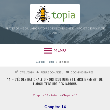
Aller
au
contenu
PLATEFORME DU LABORATOIRE DE RECHERCHE EN PROJET DE PAYSAGE
(LAREP)
MENU
FIL
ACCUEIL
2019
NOVEMBRE
D'ARIANE
PUBLIÉ
AUTEUR
SUR
07/11/2019
PIERRE DONADIEU
5 COMMENTAIRES
LE
14
14 – L’ÉCOLE NATIONALE D’HORTICULTURE ET L’ENSEIGNEMENT DE
–
L’ARCHITECTURE DES JARDINS
L’ÉCOLE
NATIONALE
D’HORTICUL
Chapitre 13
–
Retour
–
Chapitre 15
ET
L’ENSEIGNEM
DE
Chapitre 14
L’ARCHITECT