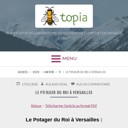
Aller
au
contenu
PLATEFORME DU LABORATOIRE DE RECHERCHE EN PROJET DE PAYSAGE
(LAREP)
MENU
FIL
ACCUEIL
2020
JANVIER
17
LE POTAGER DU ROI À VERSAILLES
D'ARIANE
PUBLIÉ
AUTEUR
SUR
17/01/2020
ROLAND VIDAL
AUCUN COMMENTAIRE
LE
LE
LE POTAGER DU ROI À VERSAILLES
POTAGER
DU
ROI
Retour
–
Télécharger l’article au format PDF
À
VERSAILLES
Le Potager du Roi à Versailles :