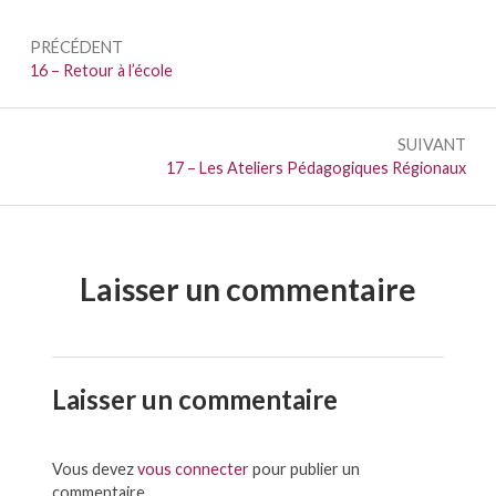
Navigation
PRÉCÉDENT
de
Précédent :
16 – Retour à l’école
l’article
SUIVANT
Suivant :
17 – Les Ateliers Pédagogiques Régionaux
Laisser un commentaire
Laisser un commentaire
Vous devez
vous connecter
pour publier un
commentaire.