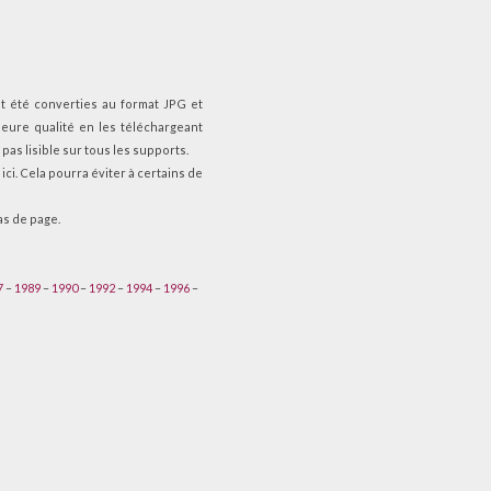
nt été converties au format JPG et
eure qualité en les téléchargeant
 pas lisible sur tous les supports.
ci. Cela pourra éviter à certains de
as de page.
7
–
1989
–
1990
–
1992
–
1994
–
1996
–