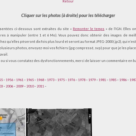
Retour
Cliquer sur les photos (à droite) pour les télécharger
entées ci-dessous sont extraites du site «
Remonter le temps
» de l’IGN. Elles o
ères à manipuler (entre 1 et 6 Mo). Vous pouvez donc obtenir des images de meill
chez qu’elles pèseront dix fois plus lourd et seront au format JPEG-2000 (.jp2), qui n’est
usieurs photos, envoyez-moi vos fichiers (jpg compressé, svp) pour que je les place i
avail.
, ou si vous constatez des dysfonctionnements, merci de laisser un commentaire en b
55
–
1956
–
1961
–
1965
–
1968
–
1973
–
1975
–
1976
–
1978
–
1979
–
1981
–
1985
–
1986
–
198
03
–
2006
–
2009
–
2010
–
2011
–