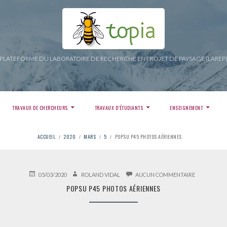
PLATEFORME DU LABORATOIRE DE RECHERCHE EN PROJET DE PAYSAGE (LAREP
TRAVAUX DE CHERCHEURS
TRAVAUX D’ÉTUDIANTS
ENSEIGNEMENT
ACCUEIL
2020
MARS
5
POPSU P45 PHOTOS AÉRIENNES
PUBLIÉ
AUTEUR
SUR
05/03/2020
ROLAND VIDAL
AUCUN COMMENTAIRE
LE
POPSU
POPSU P45 PHOTOS AÉRIENNES
P45
PHOTOS
AÉRIENNES