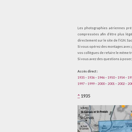
Les photographies aériennes prés
compressées afin d’être plus lég
directement sur le site de l’iGN. Sa
Si vous opérez des montages avec pl
vos collègues de refaire le même tr
Si vous avez des questions à poser
Accès direct :
1935
–
1936
–
1946
–
1950
–
1954
–
19
1997
–
1999
–
2000
–
2001
–
2002
–
20
^
1935