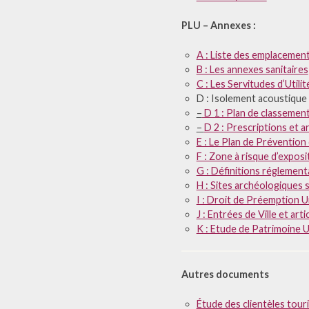
PLU – Annexes :
A : Liste des emplacemen
B : Les annexes sanitaires
C : Les Servitudes d’Utili
D : Isolement acoustique 
–
D 1 : Plan de classemen
–
D 2 : Prescriptions et a
E : Le Plan de Prévention
F : Zone à risque d’expos
G : Définitions réglement
H : Sites archéologiques 
I : Droit de Préemption U
J : Entrées de Ville et ar
K : Etude de Patrimoine U
Autres documents
Étude des clientèles touri