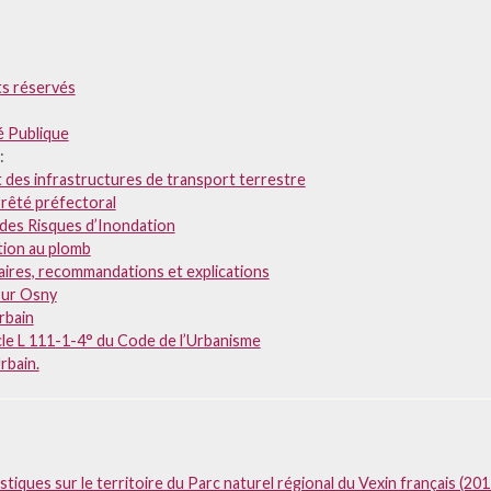
ts réservés
té Publique
:
t des infrastructures de transport terrestre
rrêté préfectoral
 des Risques d’Inondation
ition au plomb
aires, recommandations et explications
sur Osny
rbain
ticle L 111-1-4° du Code de l’Urbanisme
rbain.
stiques sur le territoire du Parc naturel régional du Vexin français (201