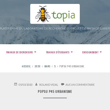
PLATEFORME DU LABORATOIRE DE RECHERCHE EN PROJET DE PAYSAGE (LAREP
TRAVAUX DE CHERCHEURS
TRAVAUX D’ÉTUDIANTS
ENSEIGNEMENT
ACCUEIL
2020
MARS
5
POPSU P45 URBANISME
PUBLIÉ
AUTEUR
SUR
05/03/2020
ROLAND VIDAL
AUCUN COMMENTAIRE
LE
POPSU
POPSU P45 URBANISME
P45
URBANISME