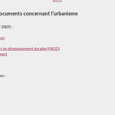
Retour
ocuments concernant l’urbanisme
 2007) :
ion
et de développement durable (PADD)
ment
s :