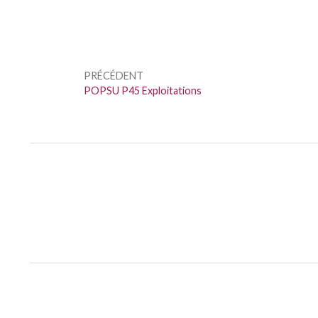
Navigation
de
PRÉCÉDENT
l’article
Précédent :
POPSU P45 Exploitations