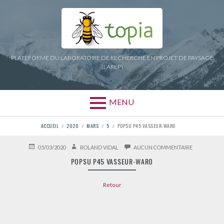
Aller
au
contenu
PLATEFORME DU LABORATOIRE DE RECHERCHE EN PROJET DE PAYSAGE
(LAREP)
MENU
FIL
ACCUEIL
2020
MARS
5
POPSU P45 VASSEUR-WARO
D'ARIANE
PUBLIÉ
AUTEUR
SUR
05/03/2020
ROLAND VIDAL
AUCUN COMMENTAIRE
LE
POPSU
POPSU P45 VASSEUR-WARO
P45
VASSEUR-
WARO
Retour