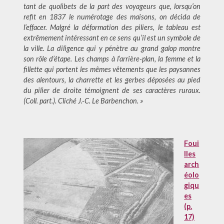
tant de quolibets de la part des voyageurs que, lorsqu’on
refit en 1837 le numérotage des maisons, on décida de
l’effacer. Malgré la déformation des piliers, le tableau est
extrêmement intéressant en ce sens qu’il est un symbole de
la ville. La diligence qui y pénètre au grand galop montre
son rôle d’étape. Les champs à l’arrière-plan, la femme et la
fillette qui portent les mêmes vêtements que les paysannes
des alentours, la charrette et les gerbes déposées au pied
du pilier de droite témoignent de ses caractères ruraux.
(Coll. part.). Cliché J.-C. Le Barbenchon. »
Foui
lles
arch
éolo
giqu
es
(p.
17)