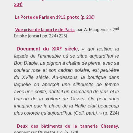
204)
La Porte de Paris en 1913, photo (p. 206)
nd
Vue prise de la porte de Paris
, par A. Maugendre, 2
Empire
(encart pp. 224+225)
e
Document du XIX
siècle
,
« qui restitue la
façade de l’immeuble où se situe aujourd’hui le
Bon Diable. Le pignon à chaîne de pierre, avec sa
couleur rose et son cadran solaire, est peut-être
du XVIIe siècle. Au-dessous, la boutique dans
laquelle on aperçoit une silhouette de femme
avec une coiffe, abritait un marchand de vins et le
bureau de la voiture de Gisors. On peut donc
imaginer que la place de la Halle était beaucoup
plus colorée qu’aujourd’hui. (Coll. part.). »
(p. 224)
Deux des bâtiments de la tannerie Chesnay
,
donnant sur l’Aubette s. d. (p. 274)