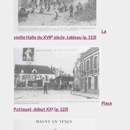
La
e
vieille Halle du XVII
siècle, tableau (p. 113)
Place
e
Potiquet, début XX
(p. 123)