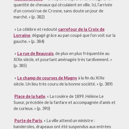
quantité de chevaux qui circulaient en ville. Ici, l’arrivée
d’un convoi rue de Crosne, sans doute un jour de
marché. » (p. 382)
« Le célèbre et redouté
carrefour de la Croix de
Lorraine
, dégagé grâce au pan coupé que l’on voit sur la
gauche. » (p. 384)
«
La rue de Beauvais
, de plus en plus fréquentée au
XIXe siècle, et pourtant aménagée très tardivement. »
(p. 385)
«
Le champ de courses de Magny
à la fin du XIXe
siècle. Un lieu très couru de la bonne société. » (p. 389)
Place de la halle
. « La rosière de 1899, Hélène Le
Sueur, précédée de la fanfare et accompagnée d’amis et
de curieux. » (p. 390)
Porte de Paris
. « La ville attend un ministre :
banderoles, drapeaux ont été suspendus aux entrées