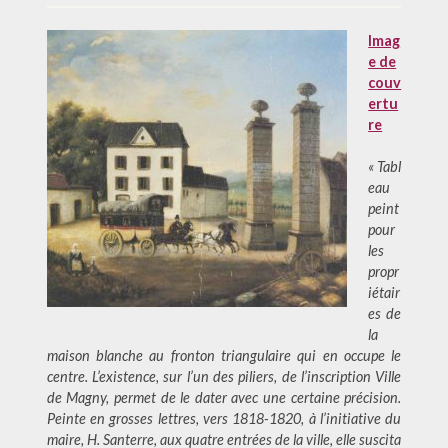
Imag
e de
couv
ertu
re
« Tabl
eau
peint
pour
les
propr
iétair
es de
la
maison blanche au fronton triangulaire qui en occupe le
centre. L’existence, sur l’un des piliers, de l’inscription Ville
de Magny, permet de le dater avec une certaine précision.
Peinte en grosses lettres, vers 1818-1820, à l’initiative du
maire, H. Santerre, aux quatre entrées de la ville, elle suscita