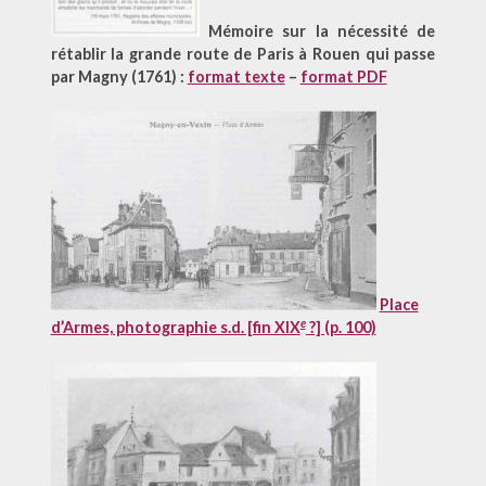
Mémoire sur la nécessité de
rétablir
la grande route de Paris à Rouen qui passe
par Magny (1761) :
format texte
–
format PDF
Place
e
d’Armes, photographie s.d. [fin XIX
?] (p. 100)