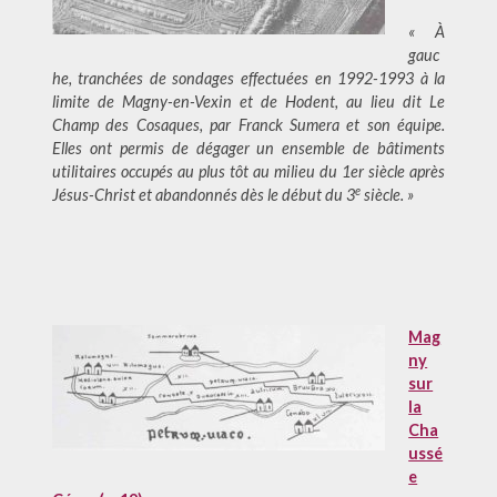
« À
gauc
he, tranchées de sondages effectuées en 1992-1993 à la
limite de Magny-en-Vexin et de Hodent, au lieu dit Le
Champ des Cosaques, par Franck Sumera et son équipe.
Elles ont permis de dégager un ensemble de bâtiments
utilitaires occupés au plus tôt au milieu du 1er siècle après
e
Jésus-Christ et abandonnés dès le début du 3
siècle. »
Mag
ny
sur
la
Cha
ussé
e