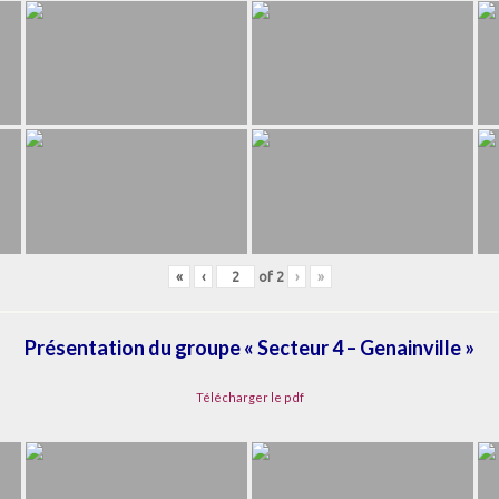
«
‹
of
2
›
»
Présentation du groupe « Secteur 4 – Genainville »
Télécharger le pdf