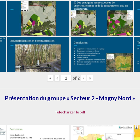
«
‹
of
2
›
»
Présentation du groupe « Secteur 2 – Magny Nord »
Télécharger le pdf