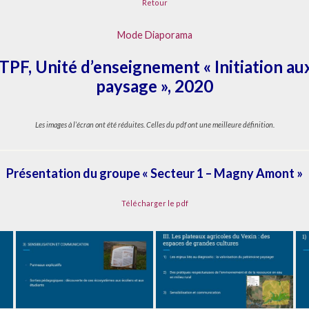
Retour
Mode Diaporama
PF, Unité d’enseignement « Initiation au
paysage », 2020
Les images à l’écran ont été réduites. Celles du pdf ont une meilleure définition.
Présentation du groupe « Secteur 1 – Magny Amont »
Télécharger le pdf