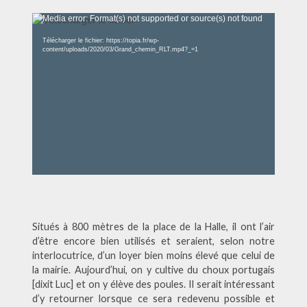
Lecteur
Media error: Format(s) not supported or source(s) not found
vidéo
Télécharger le fichier: https://topia.fr/wp-
content/uploads/2020/03/Grand_chemin_RLT.mp4?_=1
Situés à 800 mètres de la place de la Halle, il ont l’air
d’être encore bien utilisés et seraient, selon notre
interlocutrice, d’un loyer bien moins élevé que celui de
la mairie. Aujourd’hui, on y cultive du choux portugais
[dixit Luc] et on y élève des poules. Il serait intéressant
d’y retourner lorsque ce sera redevenu possible et