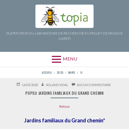
Aller
au
contenu
PLATEFORME DU LABORATOIRE DE RECHERCHE EN PROJET DE PAYSAGE
(LAREP)
MENU
FIL
ACCUEIL
2020
MARS
16
D'ARIANE
PUBLIÉ
AUTEUR
SUR
16/03/2020
ROLAND VIDAL
AUCUN COMMENTAIRE
LE
POPSU
POPSU JARDINS FAMILIAUX DU GRAND CHEMIN
JARDINS
FAMILIAUX
DU
Retour
GRAND
CHEMIN
Jardins familiaux du Grand chemin*