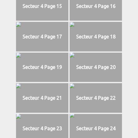
Secteur 4 Page 15
Secteur 4 Page 16
Secteur 4 Page 17
Secteur 4 Page 18
Secteur 4 Page 19
Secteur 4 Page 20
Secteur 4 Page 21
Secteur 4 Page 22
Secteur 4 Page 23
Secteur 4 Page 24