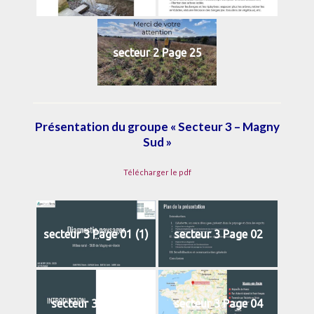
secteur 2 Page 25
Présentation du groupe « Secteur 3 – Magny
Sud »
Télécharger le pdf
secteur 3 Page 01 (1)
secteur 3 Page 02
secteur 3 Page 03
secteur 3 Page 04