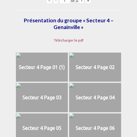
«
‹
of
2
›
»
Présentation du groupe « Secteur 4 –
Genainville »
Télécharger le pdf
Secteur 4 Page 01 (1)
Secteur 4 Page 02
Secteur 4 Page 03
Secteur 4 Page 04
Secteur 4 Page 05
Secteur 4 Page 06