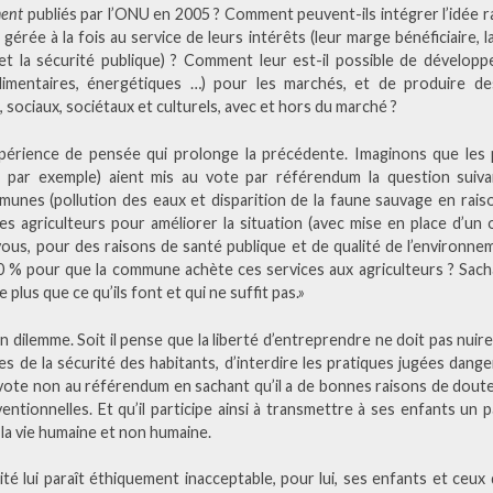
ment
publiés par l’ONU en 2005 ? Comment peuvent-ils intégrer l’idée r
rée à la fois au service de leurs intérêts (leur marge bénéficiaire, la
é et la sécurité publique) ? Comment leur est-il possible de dévelop
limentaires, énergétiques …) pour les marchés, et de produire des
sociaux, sociétaux et culturels, avec et hors du marché ?
érience de pensée qui prolonge la précédente. Imaginons que les p
 par exemple) aient mis au vote par référendum la question suivan
unes (pollution des eaux et disparition de la faune sauvage en rai
es agriculteurs pour améliorer la situation (avec mise en place d’u
ous, pour des raisons de santé publique et de qualité de l’environne
0 % pour que la commune achète ces services aux agriculteurs ? Sachan
lus que ce qu’ils font et qui ne suffit pas.»
n dilemme. Soit il pense que la liberté d’entreprendre ne doit pas nuire 
es de la sécurité des habitants, d’interdire les pratiques jugées dan
l vote non au référendum en sachant qu’il a de bonnes raisons de doute
entionnelles. Et qu’il participe ainsi à transmettre à ses enfants un 
 la vie humaine et non humaine.
té lui paraît éthiquement inacceptable, pour lui, ses enfants et ceux 