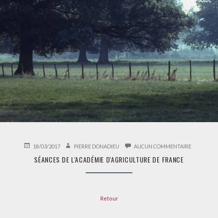
PUBLIÉ
AUTEUR
SUR
18/03/2017
PIERRE DONADIEU
AUCUN COMMENTAIRE
LE
SÉANCES
SÉANCES DE L'ACADÉMIE D'AGRICULTURE DE FRANCE
DE
L'ACADÉMI
D'AGRICU
DE
FRANCE
Retour