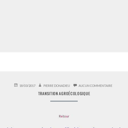
PUBLIÉ
AUTEUR
SUR
18/03/2017
PIERRE DONADIEU
AUCUN COMMENTAIRE
LE
TRANSITI
TRANSITION AGROÉCOLOGIQUE
AGROÉCOL
Retour