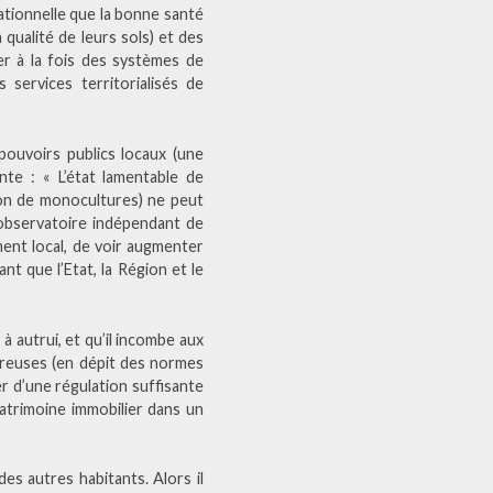
ationnelle que la bonne santé
 qualité de leurs sols) et des
per à la fois des systèmes de
 services territorialisés de
ouvoirs publics locaux (une
te : « L’état lamentable de
son de monocultures) ne peut
n observatoire indépendant de
ment local, de voir augmenter
t que l’Etat, la Région et le
à autrui, et qu’il incombe aux
gereuses (en dépit des normes
r d’une régulation suffisante
patrimoine immobilier dans un
des autres habitants. Alors il