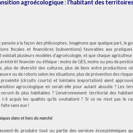
ansition agroécologique : l’habitant des territoire
pensée à la façon des philosophes. Imaginons que quelque part, le g
ions fiscales et financières (subventions) favorables aux pratiques
l existait plusieurs modèles d’agroécologie, et que chaque agriculteu
un intérêt financier ou éthique : moins de GES, moins ou peu de pestici
s, plus de diversité des cultures, plus de liens entre productions v
’œuvre ou de robots selon les situations, plus de prévention des risque
roximité (circuits courts) et lointains (exportation) aient approuv
ansition agrocologique en serait-elle pour autant aboutie ? Les ter
eront-ils plus habitables ? L’environnement territorial des habitants 
t-il acquis les qualités qu’ils souhaitent ? Si ce ne n’est pas le c
 faite sans eux !
miques dans et hors du marché
euvent-ils produire tout ou partie des services écosystémiques qu