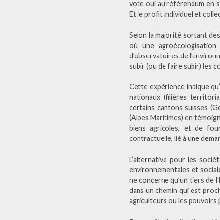
vote oui au référendum en se 
Et le profit individuel et colle
Selon la majorité sortant de
où une agroécologisation 
d’observatoires de l’environ
subir (ou de faire subir) l
Cette expérience indique qu’i
nationaux (filières territo
certains cantons suisses (G
(Alpes Maritimes) en témoigne
biens agricoles, et de fo
contractuelle, lié à une dema
L’alternative pour les soci
environnementales et social
ne concerne qu’un tiers de l’
dans un chemin qui est proch
agriculteurs ou les pouvoirs p