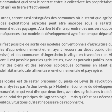
demandant quel sera le contrat entre la collectivité, les propriétaires
ctif qu’il en tirera effectivement.
s urnes, seront ainsi distinguées des communes où le statut quo agrico
des exploitations agricoles peut être amorcée sous le regard
nement et des paysages. A la liberté d’entreprendre des uns sera oppos
es conséquences d’un modèle de développement agroéconomique dépassé
l n’est possible de sortir des modèles conventionnels d’agriculture qu’
riales d’approvisionnement) et en ayant recours au débat public d
enève) et des communes d’Ungersheim (« village en transition » en 
nt. Il est possible pour les agriculteurs, avec les pouvoirs publics loc
urnir des biens et des services écologiques communs en étant ex
nde habitante locale, alimentaire, environnementale et paysagère.
étés locales est de rester prisonnier du piège de Lewis (la révoluti
es analysées par Arthur Lewis, prix Nobel en économie du développe
humanité, ce qui veut dire que deux tiers, avec des agricultures traditi
e de celui des principes de l’agroécologie … mais qui n’est pas nécessa
ublics. Situations qu’il est nécessaire de reconnaître.