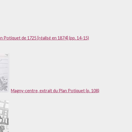
n Potiquet de 1725 [réalisé en 1874] (pp. 14-15)
Magny-centre, extrait du Plan Potiquet (p. 108)