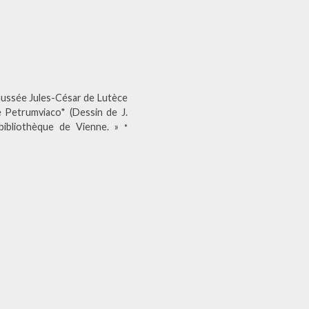
chaussée Jules-César de Lutèce
 Petrumviaco* (Dessin de J.
a bibliothèque de Vienne. »
*