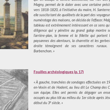
Magny, permet de le dater avec une certaine précis
vers 1818-1820, à l’initiative du maire, H. Santerre,
elle suscita tant de quolibets de la part des voyageur
numérotage des maisons, on décida de l’effacer. Malgr
tableau est extrêmement intéressant en ce sens qu’il
diligence qui y pénètre au grand galop montre s
l’arrière-plan, la femme et la fillette qui porte
paysannes des alentours, la charrette et les gerbe
droite témoignent de ses caractères ruraux. (C
Barbenchon. »
Fouilles archéologiques (p. 17)
« À gauche, tranchées de sondages effectuées en 1
en-Vexin et de Hodent, au lieu dit Le Champ des 
son équipe. Elles ont permis de dégager un ense
occupés au plus tôt au milieu du 1er siècle après Jé
e
début du 3
siècle. »