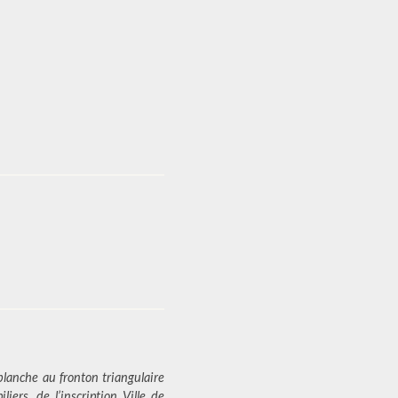
blanche au fronton triangulaire
liers, de l’inscription Ville de