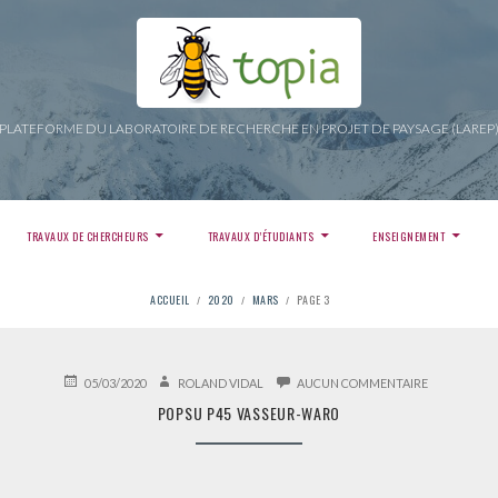
PLATEFORME DU LABORATOIRE DE RECHERCHE EN PROJET DE PAYSAGE (LAREP
TRAVAUX DE CHERCHEURS
TRAVAUX D’ÉTUDIANTS
ENSEIGNEMENT
ACCUEIL
2020
MARS
PAGE 3
PUBLIÉ
AUTEUR
SUR
05/03/2020
ROLAND VIDAL
AUCUN COMMENTAIRE
LE
POPSU
POPSU P45 VASSEUR-WARO
P45
VASSEUR-
WARO