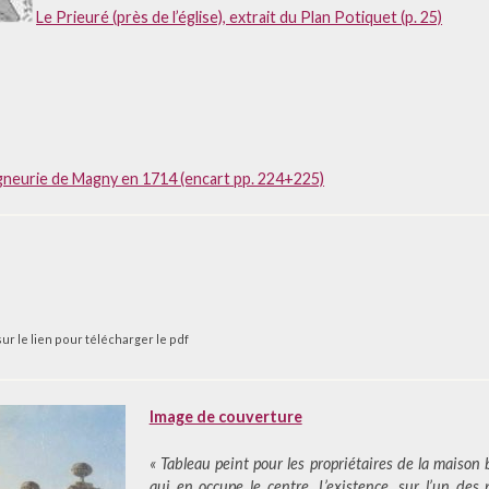
Le Prieuré (près de l’église), extrait du Plan Potiquet (p. 25)
gneurie de Magny en 1714 (encart pp. 224+225)
sur le lien pour télécharger le pdf
Image de couverture
« Tableau peint pour les propriétaires de la maison 
qui en occupe le centre. L’existence, sur l’un des pi